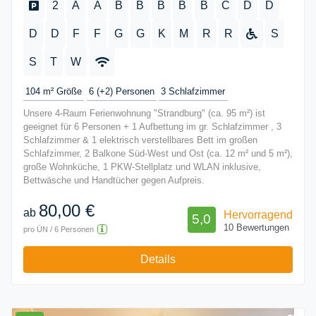
2
A
A
B
B
B
B
B
C
D
D
D
D
F
F
G
G
K
M
R
R
S
S
T
W
104 m²
Größe
6 (+2)
Personen
3
Schlafzimmer
Unsere 4-Raum Ferienwohnung "Strandburg" (ca. 95 m²) ist
geeignet für 6 Personen + 1 Aufbettung im gr. Schlafzimmer , 3
Schlafzimmer & 1 elektrisch verstellbares Bett im großen
Schlafzimmer, 2 Balkone Süd-West und Ost (ca. 12 m² und 5 m²),
große Wohnküche, 1 PKW-Stellplatz und WLAN inklusive,
Bettwäsche und Handtücher gegen Aufpreis.
80,00 €
ab
Hervorragend
5,0
10 Bewertungen
pro ÜN / 6 Personen
Details