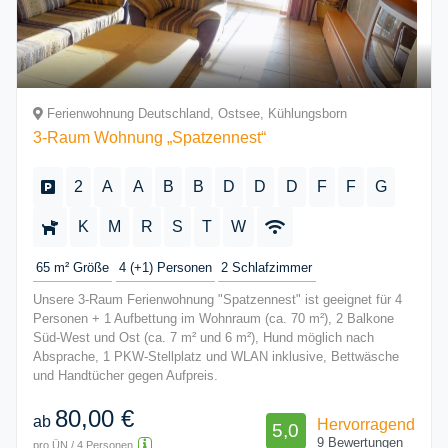
Ferienwohnung Deutschland, Ostsee, Kühlungsborn
3-Raum Wohnung „Spatzennest“
2
A
A
B
B
D
D
D
F
F
G
K
M
R
S
T
W
65 m²
Größe
4 (+1)
Personen
2
Schlafzimmer
Unsere 3-Raum Ferienwohnung "Spatzennest" ist geeignet für 4
Personen + 1 Aufbettung im Wohnraum (ca. 70 m²), 2 Balkone
Süd-West und Ost (ca. 7 m² und 6 m²), Hund möglich nach
Absprache, 1 PKW-Stellplatz und WLAN inklusive, Bettwäsche
und Handtücher gegen Aufpreis.
80,00 €
ab
Hervorragend
5,0
9 Bewertungen
pro ÜN / 4 Personen