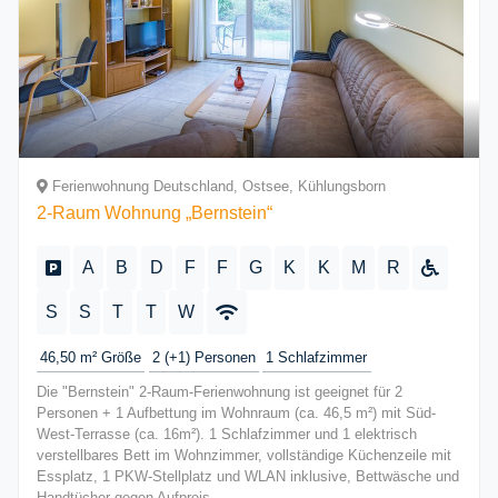
Ferienwohnung Deutschland, Ostsee, Kühlungsborn
2-Raum Wohnung „Bernstein“
A
B
D
F
F
G
K
K
M
R
S
S
T
T
W
46,50 m²
Größe
2 (+1)
Personen
1
Schlafzimmer
Die "Bernstein" 2-Raum-Ferienwohnung ist geeignet für 2
Personen + 1 Aufbettung im Wohnraum (ca. 46,5 m²) mit Süd-
West-Terrasse (ca. 16m²). 1 Schlafzimmer und 1 elektrisch
verstellbares Bett im Wohnzimmer, vollständige Küchenzeile mit
Essplatz, 1 PKW-Stellplatz und WLAN inklusive, Bettwäsche und
Handtücher gegen Aufpreis.