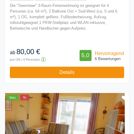
Die "Seemöwe" 3-Raum-Ferienwohnung ist geeignet für 4
Personen (ca. 64 m²), 2 Balkone Ost + Süd-West (ca. 5 und 6
m²), 1.OG, komplett gefliest, Fußbodenheizung, Aufzug,
rollstuhlgeeignet,1 PKW-Stellplatz und WLAN inklusive,
Bettwäsche und Handtücher gegen Aufpreis.
80,00 €
ab
Hervorragend
5,0
6 Bewertungen
pro ÜN / 4 Personen
Details
Neu
%