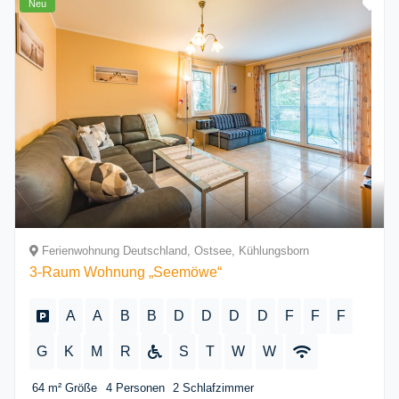
Neu
Ferienwohnung Deutschland, Ostsee, Kühlungsborn
3-Raum Wohnung „Seemöwe“
A
A
B
B
D
D
D
D
F
F
F
G
K
M
R
S
T
W
W
64 m²
Größe
4
Personen
2
Schlafzimmer