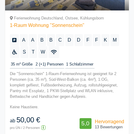
Ferienwohnung Deutschland, Ostsee, Kühlungsborn
1-Raum Wohnung "Sonnenschein"
A
A
B
B
C
D
D
F
F
K
M
S
T
W
35 m²
Größe
2 (+1)
Personen
1
Schlafzimmer
Die "Sonnenschein" 1-Raum-Ferienwohnung ist geeignet für 2
Personen (ca. 35 m²), Süd-West-Balkon (ca. 4m²), 1.OG,
komplett gefliest, Fußbodenheizung, Aufzug, rollstuhlgeeignet,
Pantry mit Essplatz, 1 PKW-Stellplatz und WLAN inklusive,
Bettwäsche und Handtücher gegen Aufpreis.
Keine Haustiere.
50,00 €
ab
Hervorragend
5,0
13 Bewertungen
pro ÜN / 2 Personen