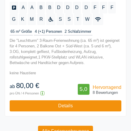
A
A
B
B
D
D
D
D
F
F
F
G
K
M
R
S
S
T
W
65 m²
Größe
4 (+1)
Personen
2
Schlafzimmer
Die "Leuchtturm" 3-Raum-Ferienwohnung (ca. 65 m²) ist geeignet
für 4 Personen, 2 Balkone Ost + Süd-West (ca. 5 und 6 m²),
3.OG, komplett gefliest, Fußbodenheizung, Aufzug,
rollstuhlgeeignet,1 PKW-Stellplatz und WLAN inklusive,
Bettwäsche und Handtücher gegen Aufpreis.
keine Haustiere
80,00 €
ab
Hervorragend
5,0
8 Bewertungen
pro ÜN / 4 Personen
Details